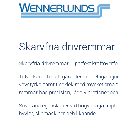
Skarvfria drivremmar
Skarvfria drivremmar – perfekt kraftöverfö
Tillverkade för att garantera enhetliga töj
vävstyrka samt tjocklek med mycket små t
remmar hög precision, låga vibrationer och 
Suveräna egenskaper vid högvarviga applik
hyvlar, slipmaskiner och liknande.