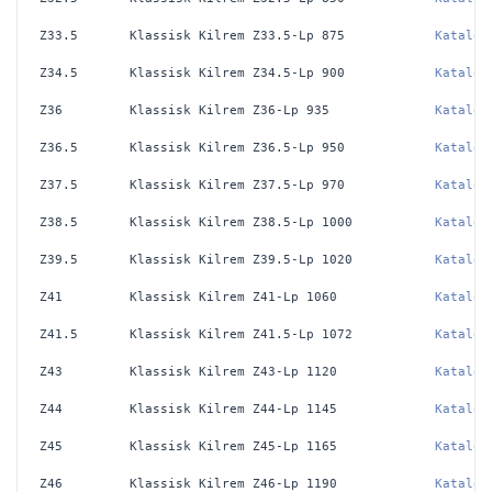
Z33.5
Klassisk Kilrem Z33.5-Lp 875
Katalog
Z34.5
Klassisk Kilrem Z34.5-Lp 900
Katalog
Z36
Klassisk Kilrem Z36-Lp 935
Katalog
Z36.5
Klassisk Kilrem Z36.5-Lp 950
Katalog
Z37.5
Klassisk Kilrem Z37.5-Lp 970
Katalog
Z38.5
Klassisk Kilrem Z38.5-Lp 1000
Katalog
Z39.5
Klassisk Kilrem Z39.5-Lp 1020
Katalog
Z41
Klassisk Kilrem Z41-Lp 1060
Katalog
Z41.5
Klassisk Kilrem Z41.5-Lp 1072
Katalog
Z43
Klassisk Kilrem Z43-Lp 1120
Katalog
Z44
Klassisk Kilrem Z44-Lp 1145
Katalog
Z45
Klassisk Kilrem Z45-Lp 1165
Katalog
Z46
Klassisk Kilrem Z46-Lp 1190
Katalog