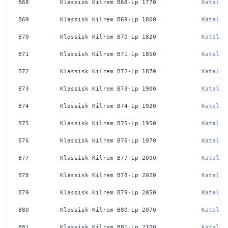
B68
Klassisk Kilrem B68-Lp 1770
Katalog
B69
Klassisk Kilrem B69-Lp 1800
Katalog
B70
Klassisk Kilrem B70-Lp 1820
Katalog
B71
Klassisk Kilrem B71-Lp 1850
Katalog
B72
Klassisk Kilrem B72-Lp 1870
Katalog
B73
Klassisk Kilrem B73-Lp 1900
Katalog
B74
Klassisk Kilrem B74-Lp 1920
Katalog
B75
Klassisk Kilrem B75-Lp 1950 
Katalog
B76
Klassisk Kilrem B76-Lp 1970 
Katalog
B77
Klassisk Kilrem B77-Lp 2000 
Katalog
B78
Klassisk Kilrem B78-Lp 2020 
Katalog
B79
Klassisk Kilrem B79-Lp 2050 
Katalog
B80
Klassisk Kilrem B80-Lp 2070 
Katalog
B81
Klassisk Kilrem B81-Lp 2100 
Katalog