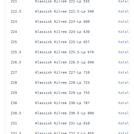
Z21
Klassisk Kilrem Z21-Lp 555
Katalog
Z22.5
Klassisk Kilrem Z22.5-Lp 590
Katalog
Z23
Klassisk Kilrem Z23-Lp 600
Katalog
Z24
Klassisk Kilrem Z24-Lp 630
Katalog
Z25
Klassisk Kilrem Z25-Lp 657
Katalog
Z25.5
Klassisk Kilrem Z25.5-Lp 670
Katalog
Z26.5
Klassisk Kilrem Z26.5-Lp 690
Katalog
Z27
Klassisk Kilrem Z27-Lp 710
Katalog
Z28
Klassisk Kilrem Z28-Lp 725
Katalog
Z29
Klassisk Kilrem Z29-Lp 755
Katalog
Z30
Klassisk Kilrem Z30-Lp 787
Katalog
Z30.5
Klassisk Kilrem Z30.5-Lp 800
Katalog
Z31
Klassisk Kilrem Z31-Lp 810
Katalog
Z32.5
Klassisk Kilrem Z32.5-Lp 850
Katalog