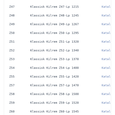
Z47
Klassisk Kilrem Z47-Lp 1215
Katalog
Z48
Klassisk Kilrem Z48-Lp 1245
Katalog
Z49
Klassisk Kilrem Z49-Lp 1267
Katalog
Z50
Klassisk Kilrem Z50-Lp 1295
Katalog
Z51
Klassisk Kilrem Z51-Lp 1320
Katalog
Z52
Klassisk Kilrem Z52-Lp 1340
Katalog
Z53
Klassisk Kilrem Z53-Lp 1370
Katalog
Z54
Klassisk Kilrem Z54-Lp 1400
Katalog
Z55
Klassisk Kilrem Z55-Lp 1420
Katalog
Z57
Klassisk Kilrem Z57-Lp 1470
Katalog
Z58
Klassisk Kilrem Z58-Lp 1500
Katalog
Z59
Klassisk Kilrem Z59-Lp 1520
Katalog
Z60
Klassisk Kilrem Z60-Lp 1545
Katalog