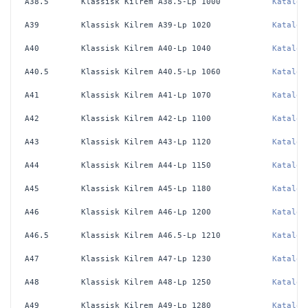
A38.5
Klassisk Kilrem A38.5-Lp 1000
Katalog
A39
Klassisk Kilrem A39-Lp 1020
Katalog
A40
Klassisk Kilrem A40-Lp 1040
Katalog
A40.5
Klassisk Kilrem A40.5-Lp 1060
Katalog
A41
Klassisk Kilrem A41-Lp 1070
Katalog
A42
Klassisk Kilrem A42-Lp 1100
Katalog
A43
Klassisk Kilrem A43-Lp 1120
Katalog
A44
Klassisk Kilrem A44-Lp 1150
Katalog
A45
Klassisk Kilrem A45-Lp 1180
Katalog
A46
Klassisk Kilrem A46-Lp 1200
Katalog
A46.5
Klassisk Kilrem A46.5-Lp 1210
Katalog
A47
Klassisk Kilrem A47-Lp 1230
Katalog
A48
Klassisk Kilrem A48-Lp 1250
Katalog
A49
Klassisk Kilrem A49-Lp 1280
Katalog