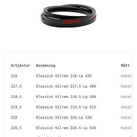
Artikelnr
Benämning
Mått
Z16
Klassisk Kilrem Z16-Lp 435
Katalog
Z17.5
Klassisk Kilrem Z17.5-Lp 460
Katalog
Z18.5
Klassisk Kilrem Z18.5-Lp 500
Katalog
Z19.5
Klassisk Kilrem Z19.5-Lp 515
Katalog
Z20
Klassisk Kilrem Z20-Lp 530
Katalog
Z20.5
Klassisk Kilrem Z20.5-Lp 543
Katalog