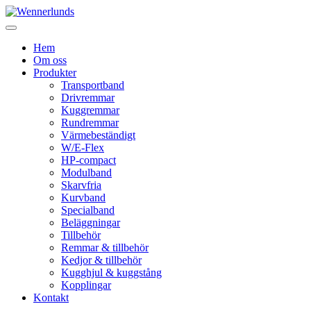
Hem
Om oss
Produkter
Transportband
Drivremmar
Kuggremmar
Rundremmar
Värmebeständigt
W/E-Flex
HP-compact
Modulband
Skarvfria
Kurvband
Specialband
Beläggningar
Tillbehör
Remmar & tillbehör
Kedjor & tillbehör
Kugghjul & kuggstång
Kopplingar
Kontakt