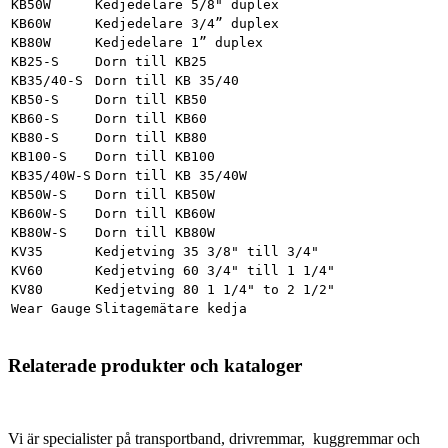
KB50W
Kedjedelare 5/8" duplex
KB60W
Kedjedelare 3/4” duplex
KB80W
Kedjedelare 1” duplex
KB25-S
Dorn till KB25
KB35/40-S
Dorn till KB 35/40
KB50-S
Dorn till KB50
KB60-S
Dorn till KB60
KB80-S
Dorn till KB80
KB100-S
Dorn till KB100
KB35/40W-S
Dorn till KB 35/40W
KB50W-S
Dorn till KB50W
KB60W-S
Dorn till KB60W
KB80W-S
Dorn till KB80W
KV35
Kedjetving 35 3/8" till 3/4"
KV60
Kedjetving 60 3/4" till 1 1/4"
KV80
Kedjetving 80 1 1/4" to 2 1/2"
Wear Gauge
Slitagemätare kedja
Relaterade produkter och kataloger
Vi är specialister på transportband, drivremmar, kuggremmar och