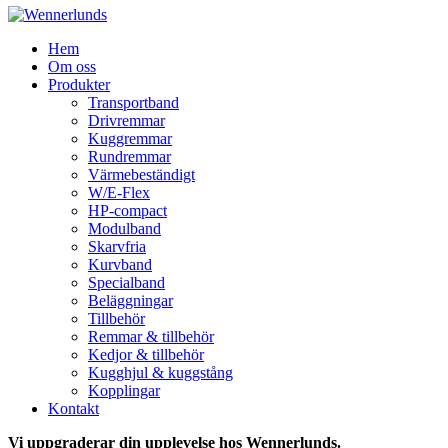
Hem
Om oss
Produkter
Transportband
Drivremmar
Kuggremmar
Rundremmar
Värmebeständigt
W/E-Flex
HP-compact
Modulband
Skarvfria
Kurvband
Specialband
Beläggningar
Tillbehör
Remmar & tillbehör
Kedjor & tillbehör
Kugghjul & kuggstång
Kopplingar
Kontakt
Vi uppgraderar din upplevelse hos Wennerlunds.